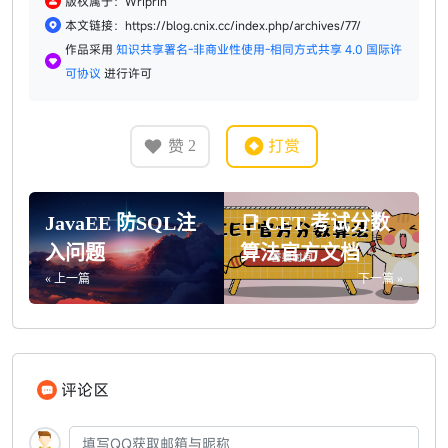
版权属于：Wriprin
本文链接：https://blog.cnix.cc/index.php/archives/77/
作品采用
知识共享署名-非商业性使用-相同方式共享 4.0 国际许
可协议
进行许可
赞
打赏
2
JavaEE 防SQL注
📑 CET 考试分数
入问题
算法官方文档
« 上一篇
下一篇 »
评论区