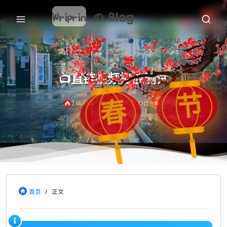
Wriprin
の
Blog
📺直链视频播放测试
节
春
2.6k阅读
2021年07月26日
2评论
首页
/
正文