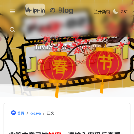
Wriprin
の
Blog
兰开斯特
28°
JavaSE API - Part 02
节
春
1w阅读
2021年04月13日
0评论
首页
/
☕Java
/
正文