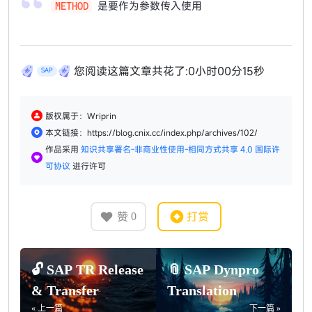
是要作为参数传入使用
METHOD
您阅读这篇文章共花了:
0小时00分15秒
SAP
版权属于：Wriprin
本文链接：https://blog.cnix.cc/index.php/archives/102/
作品采用
知识共享署名-非商业性使用-相同方式共享 4.0 国际许
可协议
进行许可
赞
打赏
0
🔓 SAP TR Release
📎 SAP Dynpro
& Transfer
Translation
« 上一篇
下一篇 »