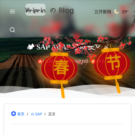
Wriprin
の
Blog
兰开斯特
29°
🏕️ SAP ABAP 读取长文本
节
春
1.5k阅读
2022年08月10日
0评论
首页
/
🐽 SAP
/
正文