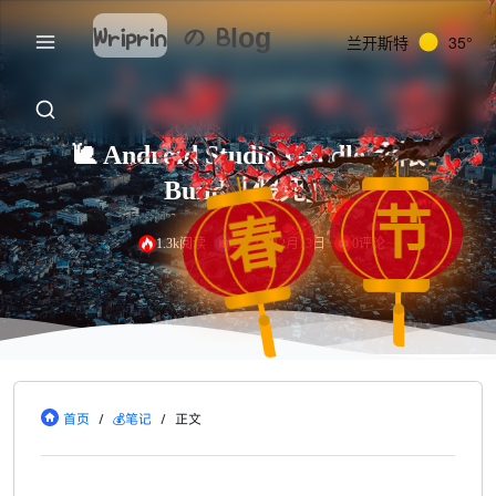
Wriprin
の
Blog
兰开斯特
35°
🐌 Android Studio Gradle 无限
Build「假死」
节
春
1.3k阅读
2022年12月13日
0评论
首页
/
💰笔记
/
正文