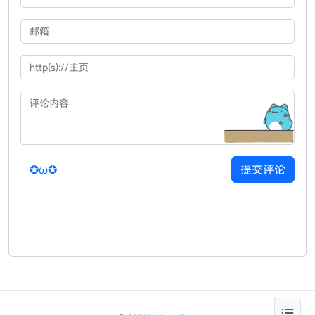
✪ω✪
提交评论