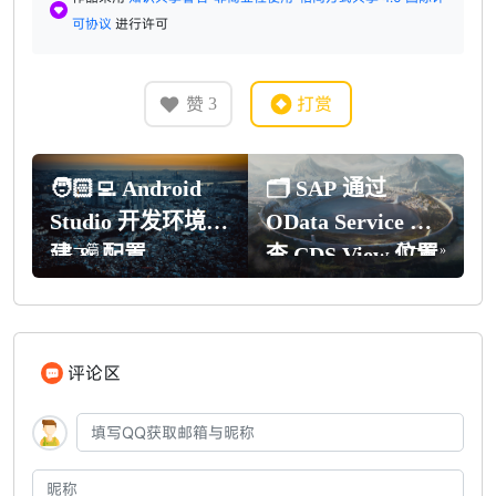
可协议
进行许可
赞
打赏
3
🧑🏻‍💻 Android
🗂️ SAP 通过
Studio 开发环境搭
OData Service 反
建 & 配置
« 上一篇
查 CDS View 位置
下一篇 »
& 视图
「Workaround」
评论区