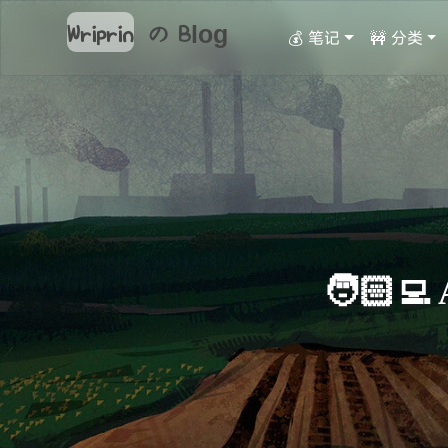
Wriprin
の
Blog
💰 笔记
🚧 分类
🧑🏻‍