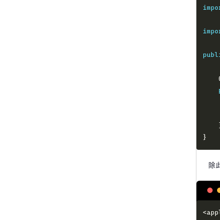
impo
impo
publ
}
除
<
app