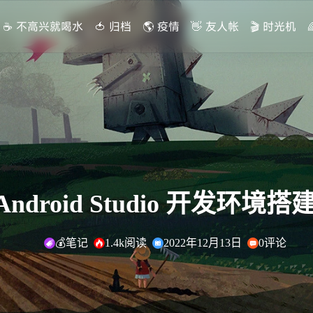
☕ 不高兴就喝水
🍅 归档
🌎 疫情
👋 友人帐
🎬 时光机
 Android Studio 开发环境
💰笔记
1.4k阅读
2022年12月13日
0评论