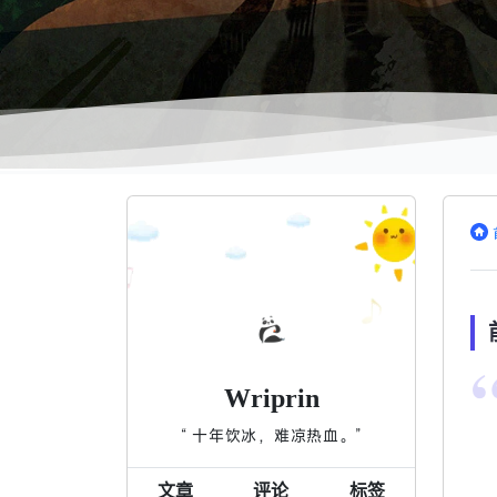
Wriprin
“ 十年饮冰，难凉热血。”
文章
评论
标签