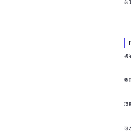
关
初始
我
项
可以