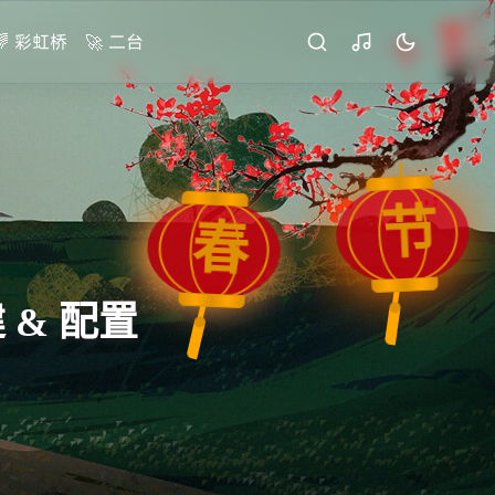
🌈 彩虹桥
🚀 二台
节
春
搭建 & 配置