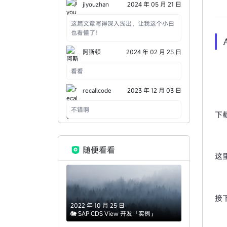
见目录分别是做什么的，比如 `conf`、
jiyouzhan
2024 年 05 月 21 日
`html`、`logs`，读者上手会更快。
这篇文章写得深入浅出，让我这个小白
也看懂了！
阿斯顿
2024 年 02 月 25 日
看看
recallcode
2023 年 12 月 03 日
不错啊
下
随便看看
这
接
2022 年 10 月 25 日
🐘 SAP CDS View 开发「实例」