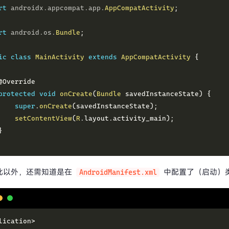
rt
androidx
.
appcompat
.
app
.
AppCompatActivity
;
rt
android
.
os
.
Bundle
;
ic
class
MainActivity
extends
AppCompatActivity
{
@Override
protected
void
onCreate
(
Bundle
 savedInstanceState
)
{
super
.
onCreate
(
savedInstanceState
)
;
setContentView
(
R
.
layout
.
activity_main
)
;
}
此以外，还需知道是在
中配置了（启动）
AndroidManifest.xml
lication
>