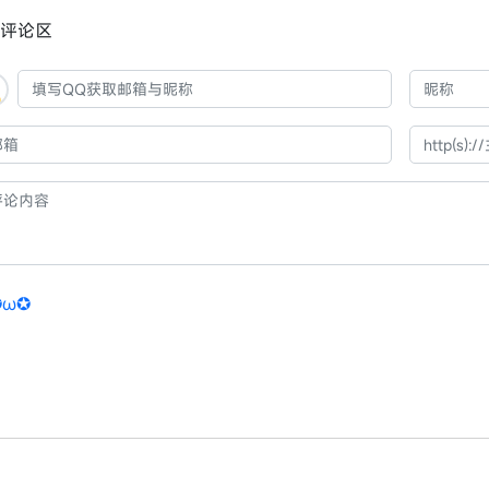
评论区
✪ω✪