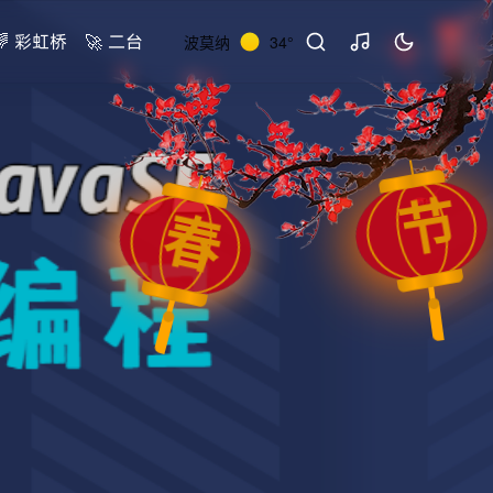
🌈 彩虹桥
🚀 二台
波莫纳
34°
节
春