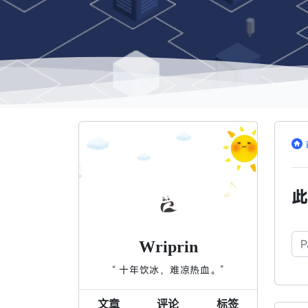
此
密
Wriprin
“ 十年饮冰，难凉热血。”
文章
评论
标签