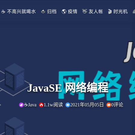
☕ 不高兴就喝水
🍅 归档
🌎 疫情
👋 友人帐
🎬 时光机
JavaSE 网络编程
☕Java
1.1w阅读
2021年05月05日
0评论