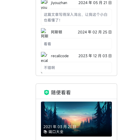
见目录分别是做什么的，比如 `conf`、
jiyouzhan
2024 年 05 月 21 日
`html`、`logs`，读者上手会更快。
这篇文章写得深入浅出，让我这个小白
也看懂了！
阿斯顿
2024 年 02 月 25 日
看看
recallcode
2023 年 12 月 03 日
不错啊
随便看看
2021 年 03 月 21 日
📚 端口大全