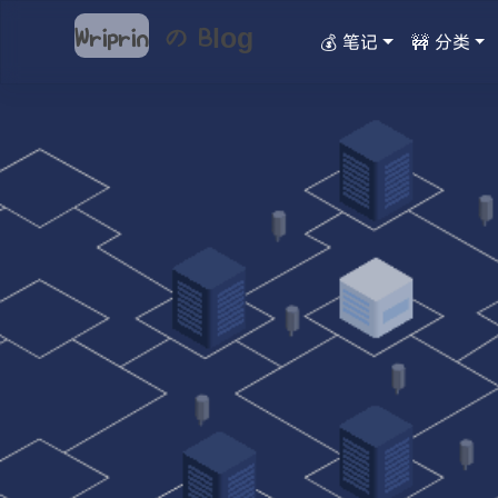
Wriprin
の
Blog
💰 笔记
🚧 分类