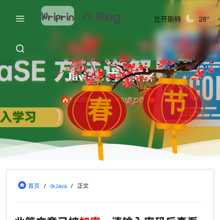
Wriprin
の
Blog
兰开斯特
28°
JavaSE 方法详解
节
春
5.4k阅读
2021年03月22日
0评论
首页
/
☕Java
/
正文