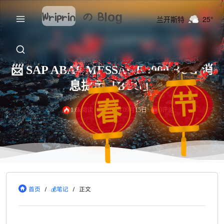
Wriprin
の
Blog
兰开斯特
25°
📨 SAP ABAP MESSAGE :000 BUG 消
息提示「BUG」
节
春
1.6k阅读
2022年09月15日
0评论
首页
/
💰笔记
/
正文