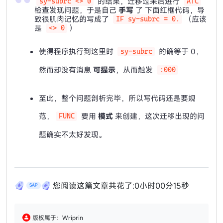
的结果，迁移过来后进行
sy-subrc <> 0
ATC
检查发现问题，于是自己
手写
了 下面红框代码，导
致很肌肉记忆的写成了
（应该
IF sy-subrc = 0.
是
）
<> 0
使得程序执行到这里时
的确等于 0，
sy-subrc
然而却没有消息
可提示
，从而触发
:000
至此，整个问题剖析完毕，所以写代码还是要规
范，
要用
模式
来创建，这次迁移出现的问
FUNC
题确实不太好发现。
您阅读这篇文章共花了:
0小时00分16秒
SAP
版权属于：Wriprin