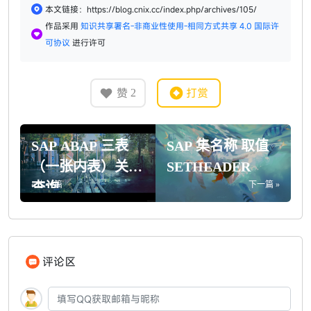
本文链接：https://blog.cnix.cc/index.php/archives/105/
作品采用
知识共享署名-非商业性使用-相同方式共享 4.0 国际许
可协议
进行许可
赞
打赏
2
SAP ABAP 三表
SAP 集名称 取值
（一张内表）关联
SETHEADER
查询
« 上一篇
下一篇 »
评论区