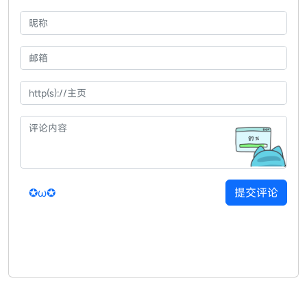
✪ω✪
提交评论